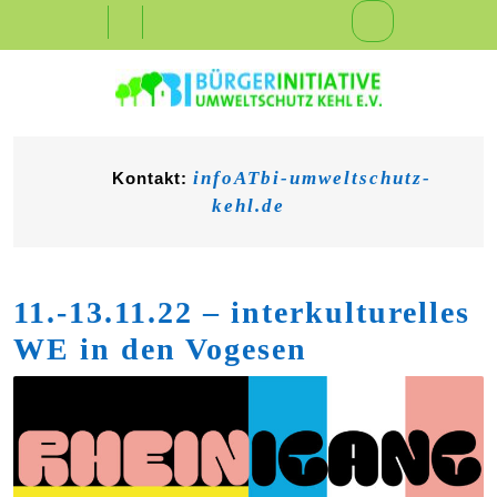
Skip
Open
to
content
Button
infoATbi-umweltschutz-
Kontakt:
kehl.de
11.-13.11.22 – interkulturelles
WE in den Vogesen