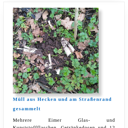
Müll aus Hecken und am Straßenrand
Müll
gesammelt
aus
Hecken
Mehrere Eimer Glas- und
und
Kunststoffflaschen, Getränkedosen und 12