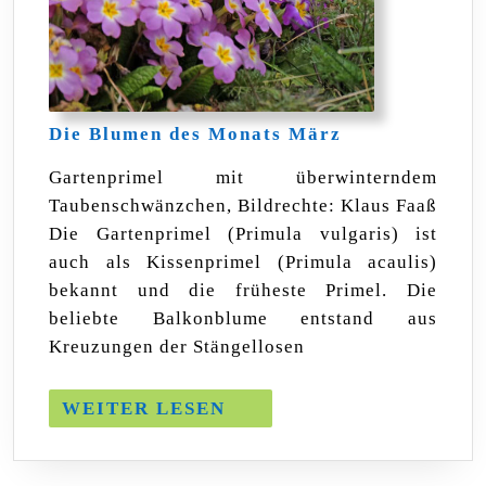
Die
Die Blumen des Monats März
Blumen
des
Gartenprimel mit überwinterndem
Monats
Taubenschwänzchen, Bildrechte: Klaus Faaß
März
Die Gartenprimel (Primula vulgaris) ist
auch als Kissenprimel (Primula acaulis)
bekannt und die früheste Primel. Die
beliebte Balkonblume entstand aus
Kreuzungen der Stängellosen
WEITER
WEITER LESEN
LESEN