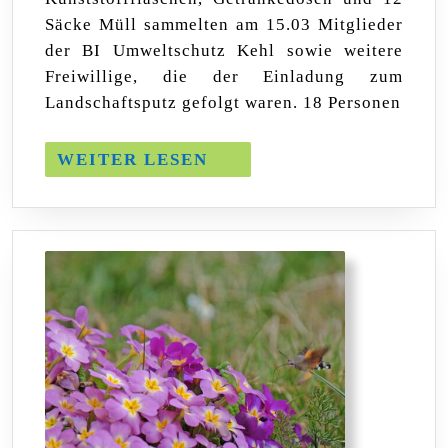
am
Straßenrand
Säcke Müll sammelten am 15.03 Mitglieder
gesammelt
der BI Umweltschutz Kehl sowie weitere
Freiwillige, die der Einladung zum
Landschaftsputz gefolgt waren. 18 Personen
WEITER
WEITER LESEN
LESEN