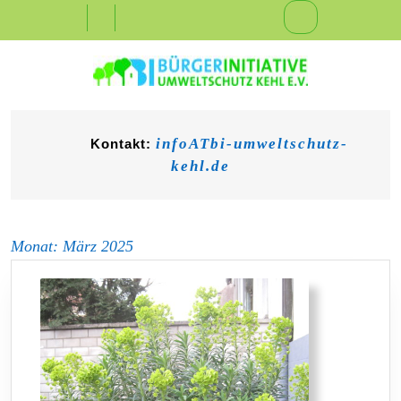
Skip
Open
to
content
Button
infoATbi-umweltschutz-
Kontakt:
kehl.de
Monat:
März 2025