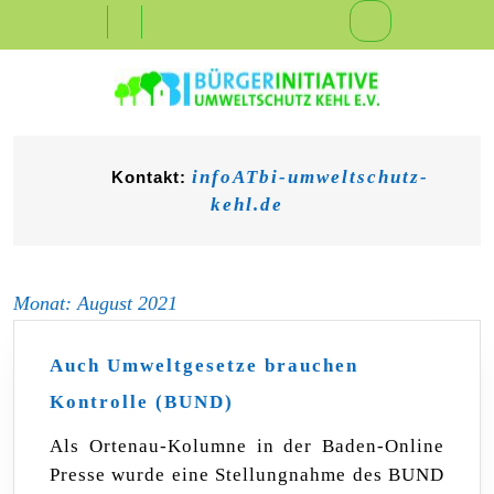
Skip
Open
to
content
Button
infoATbi-umweltschutz-
Kontakt:
kehl.de
Monat:
August 2021
Auch Umweltgesetze brauchen
Auch
Kontrolle (BUND)
Umweltgesetze
brauchen
Als Ortenau-Kolumne in der Baden-Online
Kontrolle
Presse wurde eine Stellungnahme des BUND
(BUND)