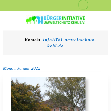
Skip
Open
to
content
Button
infoATbi-umweltschutz-
Kontakt:
kehl.de
Monat:
Januar 2022