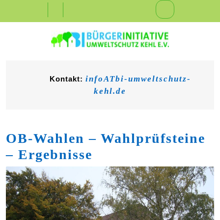
Skip
Open
to
content
Button
infoATbi-umweltschutz-
Kontakt:
kehl.de
OB-Wahlen – Wahlprüfsteine
– Ergebnisse