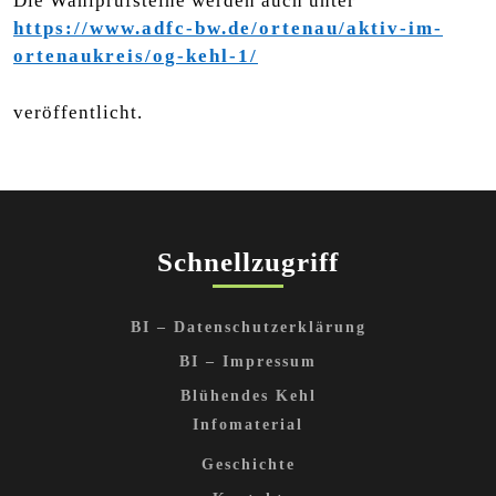
Die Wahlprüfsteine werden auch unter
https://www.adfc-bw.de/ortenau/aktiv-im-
ortenaukreis/og-kehl-1/
veröffentlicht.
Schnellzugriff
BI – Datenschutzerklärung
BI – Impressum
Blühendes Kehl
Infomaterial
Geschichte