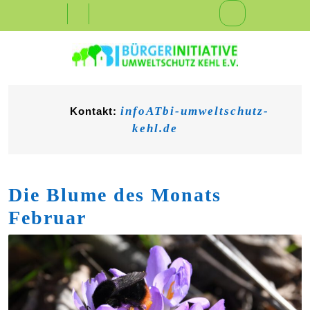
Skip
Open
to
content
Button
infoATbi-umweltschutz-
Kontakt:
kehl.de
Die Blume des Monats
Februar