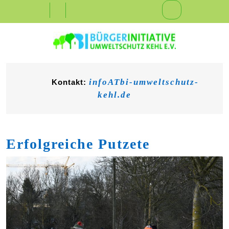
Skip
Open
to
content
Button
infoATbi-umweltschutz-
Kontakt:
kehl.de
Erfolgreiche Putzete