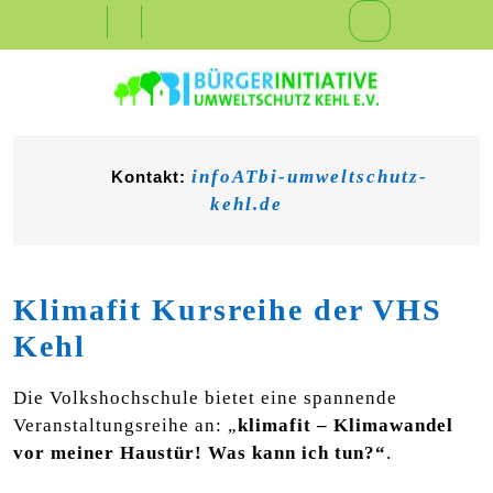
Skip
Open
to
content
Button
infoATbi-umweltschutz-
Kontakt:
kehl.de
Klimafit Kursreihe der VHS
Kehl
Die Volkshochschule bietet eine spannende
Veranstaltungsreihe an: „
klimafit – Klimawandel
vor meiner Haustür! Was kann ich tun?“
.