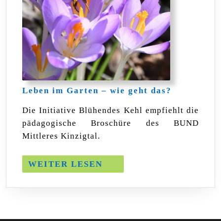
Leben
Leben im Garten – wie geht das?
im
Garten
Die Initiative Blühendes Kehl empfiehlt die
–
pädagogische Broschüre des BUND
wie
geht
Mittleres Kinzigtal.
das?
WEITER
WEITER LESEN
LESEN