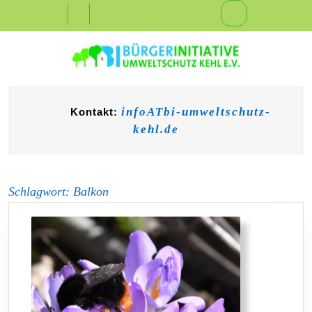
Skip
Open
to
content
Button
infoATbi-umweltschutz-
Kontakt:
kehl.de
Schlagwort:
Balkon