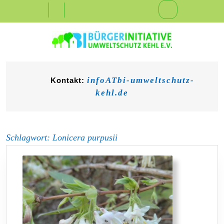
Skip
Open
to
content
Button
infoATbi-umweltschutz-
Kontakt:
kehl.de
Schlagwort:
Lonicera purpusii