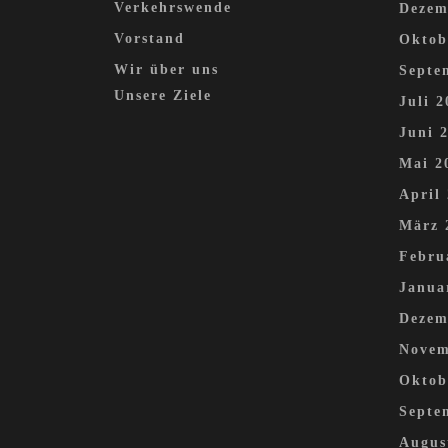
Verkehrswende
Dezem
Vorstand
Oktob
Wir über uns
Septe
Unsere Ziele
Juli 2
Juni 
Mai 2
April
März 
Febru
Janua
Dezem
Novem
Oktob
Septe
Augus