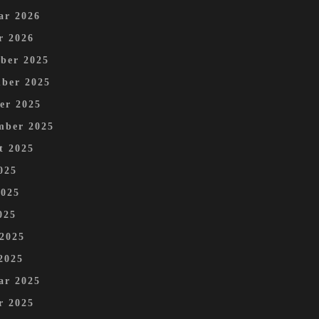
ar 2026
r 2026
ber 2025
ber 2025
er 2025
mber 2025
t 2025
025
2025
025
 2025
2025
ar 2025
r 2025