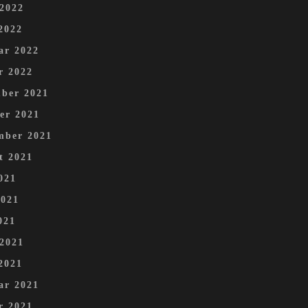
 2022
2022
ar 2022
r 2022
ber 2021
er 2021
mber 2021
t 2021
021
2021
021
 2021
2021
ar 2021
r 2021