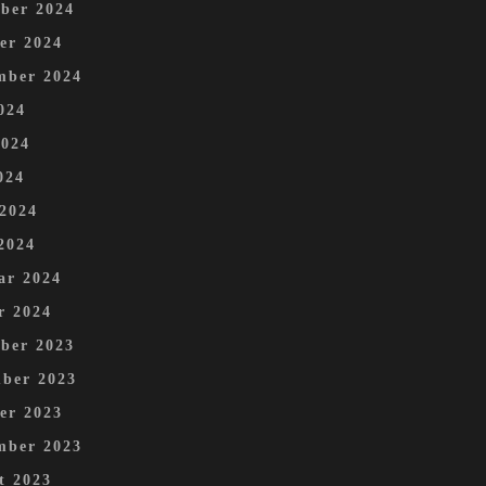
ber 2024
er 2024
mber 2024
024
2024
024
 2024
2024
ar 2024
r 2024
ber 2023
ber 2023
er 2023
mber 2023
t 2023