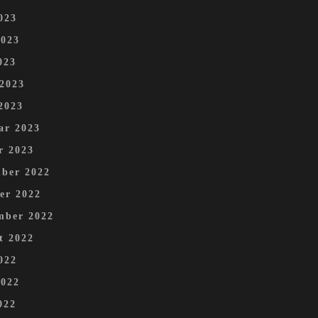
023
2023
023
 2023
2023
ar 2023
r 2023
ber 2022
er 2022
mber 2022
t 2022
022
2022
022