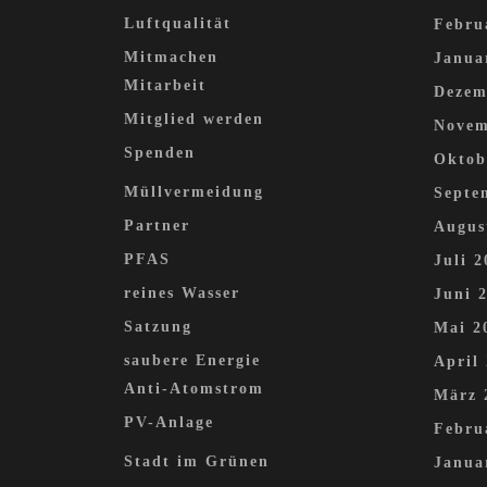
Luftqualität
Febru
Mitmachen
Janua
Mitarbeit
Dezem
Mitglied werden
Novem
Spenden
Oktob
Müllvermeidung
Septe
Partner
Augus
PFAS
Juli 2
reines Wasser
Juni 
Satzung
Mai 2
saubere Energie
April
Anti-Atomstrom
März 
PV-Anlage
Febru
Stadt im Grünen
Janua