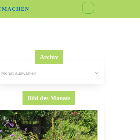
TMACHEN
Archiv
rchiv
z
Bild des Monats