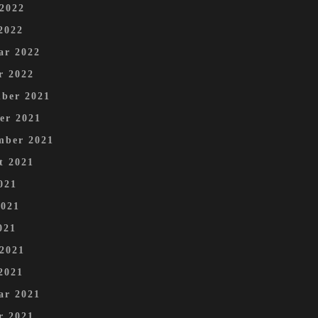
 2022
2022
ar 2022
r 2022
ber 2021
er 2021
mber 2021
t 2021
021
2021
021
 2021
2021
ar 2021
r 2021