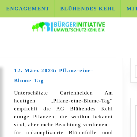
ENGAGEMENT
BLÜHENDES KEHL
MI
A
12. März 2026: Pflanz-eine-
12.
Blume-Tag
März
2026:
Unterschätzte Gartenhelden Am
Pflanz-
heutigen „Pflanz-eine-Blume-Tag“
eine-
Blume-
empfiehlt die AG Blühendes Kehl
Tag
einige Pflanzen, die weithin bekannt
sind, aber mehr Beachtung verdienen –
für unkomplizierte Blütenfülle rund