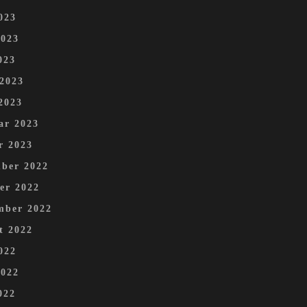
023
2023
023
 2023
2023
ar 2023
r 2023
ber 2022
er 2022
mber 2022
t 2022
022
2022
022