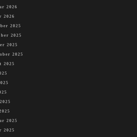
ar 2026
r 2026
ber 2025
ber 2025
er 2025
mber 2025
t 2025
025
2025
025
 2025
2025
ar 2025
r 2025