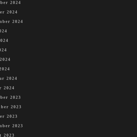
ber 2024
er 2024
mber 2024
024
2024
024
 2024
2024
ar 2024
r 2024
ber 2023
ber 2023
er 2023
mber 2023
t 2023