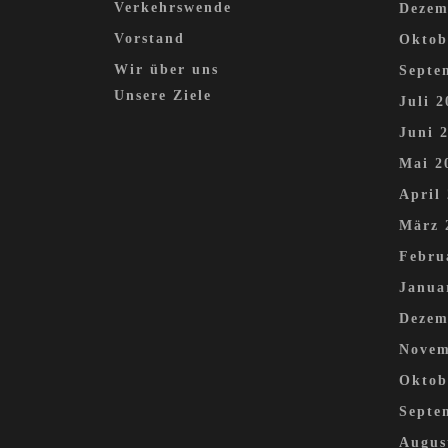
Verkehrswende
Dezem
Vorstand
Oktob
Wir über uns
Septe
Unsere Ziele
Juli 2
Juni 
Mai 2
April
März 
Febru
Janua
Dezem
Novem
Oktob
Septe
Augus