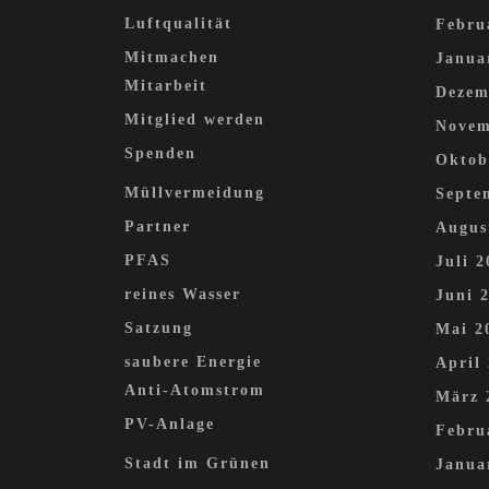
Luftqualität
Febru
Mitmachen
Janua
Mitarbeit
Dezem
Mitglied werden
Novem
Spenden
Oktob
Müllvermeidung
Septe
Partner
Augus
PFAS
Juli 2
reines Wasser
Juni 
Satzung
Mai 2
saubere Energie
April
Anti-Atomstrom
März 
PV-Anlage
Febru
Stadt im Grünen
Janua