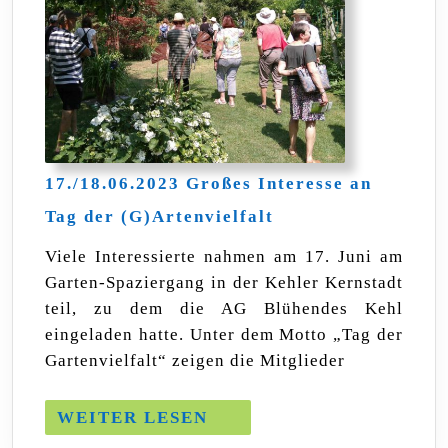
17./18.06.2023 Großes Interesse an
17./18.06.2023
Tag der (G)Artenvielfalt
Großes
Interesse
Viele Interessierte nahmen am 17. Juni am
an
Garten-Spaziergang in der Kehler Kernstadt
Tag
der
teil, zu dem die AG Blühendes Kehl
(G)Artenvielfalt
eingeladen hatte. Unter dem Motto „Tag der
Gartenvielfalt“ zeigen die Mitglieder
WEITER
WEITER LESEN
LESEN