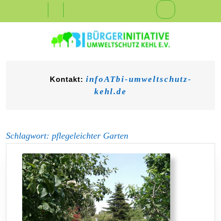
Skip
Open
to
content
Button
infoATbi-umweltschutz-
Kontakt:
kehl.de
Schlagwort:
pflegeleichter Garten