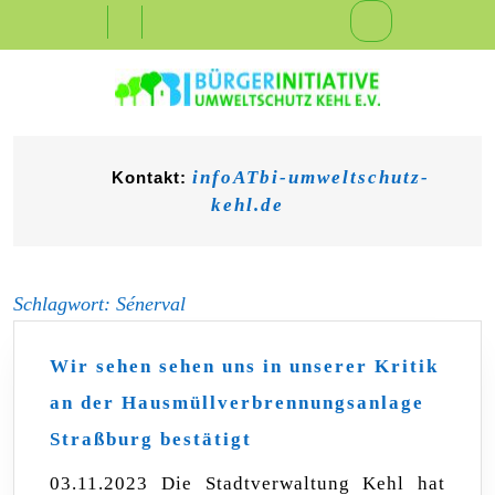
Skip
Open
to
content
Button
infoATbi-umweltschutz-
Kontakt:
kehl.de
Schlagwort:
Sénerval
Wir sehen sehen uns in unserer Kritik
an der Hausmüllverbrennungsanlage
Wir
Straßburg bestätigt
sehen
sehen
03.11.2023 Die Stadtverwaltung Kehl hat
uns