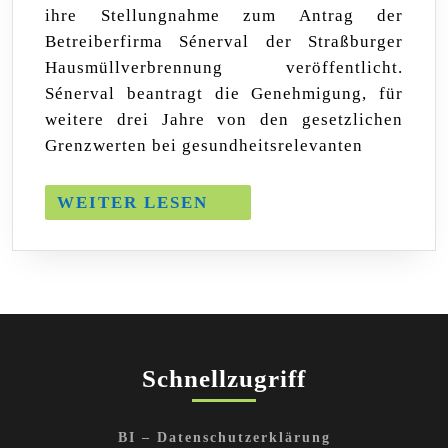
ihre Stellungnahme zum Antrag der
in
unserer
Betreiberfirma Sénerval der Straßburger
Kritik
Hausmüllverbrennung veröffentlicht.
an
Sénerval beantragt die Genehmigung, für
der
Hausmüllverbrennungs
weitere drei Jahre von den gesetzlichen
Straßburg
Grenzwerten bei gesundheitsrelevanten
bestätigt
WEITER
WEITER LESEN
LESEN
Schnellzugriff
BI – Datenschutzerklärung