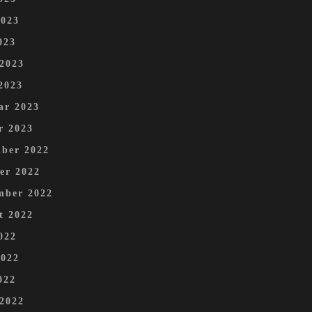
2023
023
 2023
2023
ar 2023
r 2023
ber 2022
er 2022
mber 2022
t 2022
022
2022
022
 2022