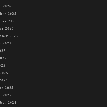
r 2026
ber 2025
ber 2025
er 2025
mber 2025
t 2025
025
2025
025
 2025
2025
ar 2025
r 2025
ber 2024