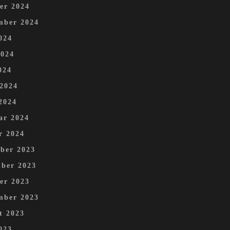
er 2024
mber 2024
024
2024
024
 2024
2024
ar 2024
r 2024
ber 2023
ber 2023
er 2023
mber 2023
t 2023
023