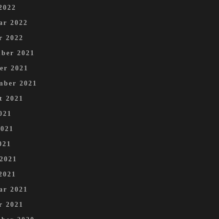
2022
ar 2022
r 2022
ber 2021
er 2021
mber 2021
t 2021
021
2021
021
 2021
2021
ar 2021
r 2021