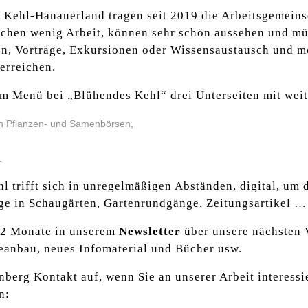
Kehl-Hanauerland tragen seit 2019 die Arbeitsgemeins
achen wenig Arbeit, können sehr schön aussehen und müs
en, Vorträge, Exkursionen oder Wissensaustausch und m
erreichen.
 im Menü bei „Blühendes Kehl“ drei Unterseiten mit wei
n Pflanzen- und Samenbörsen,
.
 trifft sich in unregelmäßigen Abständen, digital, um 
üge in Schaugärten, Gartenrundgänge, Zeitungsartikel …
1-2 Monate in unserem
Newsletter
über unsere nächsten 
eanbau, neues Infomaterial und Bücher usw.
nberg Kontakt auf, wenn Sie an unserer Arbeit interessie
n: