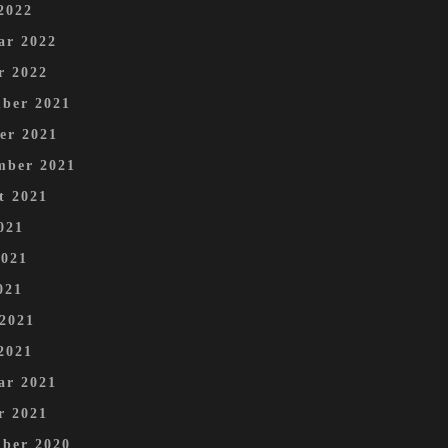
2022
ar 2022
r 2022
ber 2021
er 2021
mber 2021
t 2021
021
2021
021
 2021
2021
ar 2021
r 2021
ber 2020