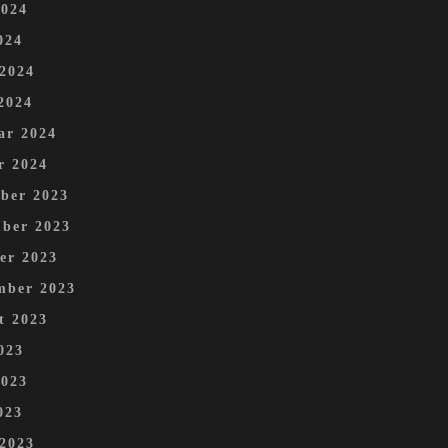
2024
024
 2024
2024
ar 2024
r 2024
ber 2023
ber 2023
er 2023
mber 2023
t 2023
023
2023
023
 2023