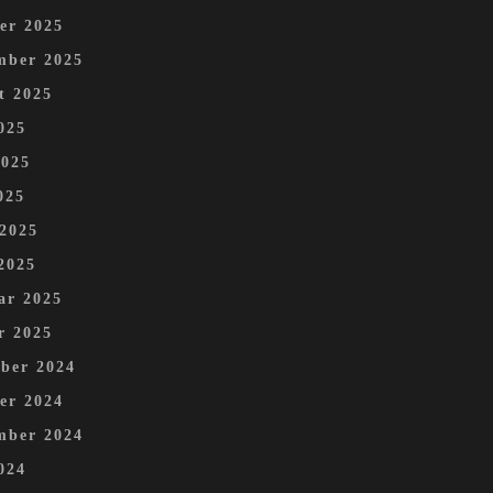
er 2025
mber 2025
t 2025
025
2025
025
 2025
2025
ar 2025
r 2025
ber 2024
er 2024
mber 2024
024