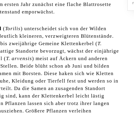
m ersten Jahr zunächst eine flache Blattrosette
ütenstand emporwächst.
l
(
Torilis
) unterscheidet sich von der Wilden
eutlich kleineren, verzweigteren Blütenstände.
bis zweijährige Gemeine Klettenkerbel (
T.
hattige Standorte bevorzugt, wächst der einjährige
l (
T. arvensis
) meist auf Äckern und anderen
Stellen. Beide blüht schon ab Juni und bilden
amen mit Borsten. Diese haken sich wie Kletten
he, Kleidung oder Tierfell fest und werden so in
teilt. Da die Samen an zusagenden Standort
g sind, kann der Klettenkerbel leicht lästig
n Pflanzen lassen sich aber trotz ihrer langen
ausziehen. Größere Pflanzen verleihen