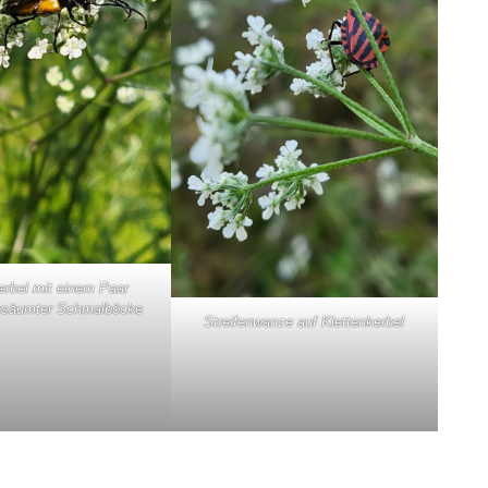
erbel mit einem Paar
säumter Schmalböcke
Streifenwanze auf Klettenkerbel