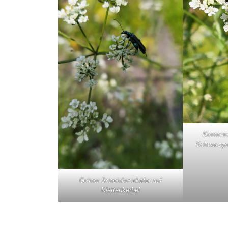
Klettenk
Schwarzge
Grüner Scheinbockkäfer auf
Klettenkerbel