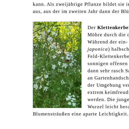
kann. Als zweijährige Pflanze bildet sie i
aus, aus der im zweiten Jahr dann der Bl
Der
Klettenkerbe
Möhre durch die d
Während der ein- 
japonica
) halbsc
Feld-Klettenkerbe
sonnigen offenen 
dann sehr rasch S
an Gartenhandschu
der Umgebung ver
extrem keimfreudi
werden. Die junge
Wurzel leicht her
Blumensträußen eine aparte Leichtigkeit.