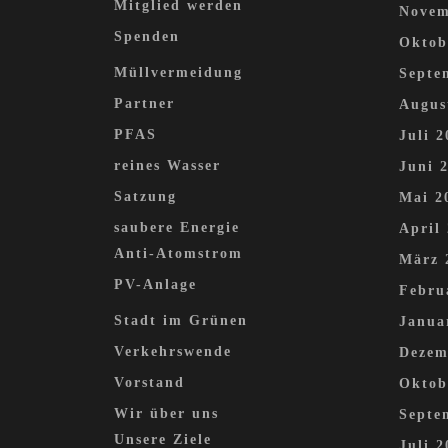
Mitglied werden
Novem
Spenden
Oktob
Müllvermeidung
Septe
Partner
Augus
PFAS
Juli 2
reines Wasser
Juni 
Satzung
Mai 2
saubere Energie
April
Anti-Atomstrom
März 
PV-Anlage
Febru
Stadt im Grünen
Janua
Verkehrswende
Dezem
Vorstand
Oktob
Wir über uns
Septe
Unsere Ziele
Juli 2