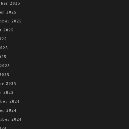
ber 2025
er 2025
mber 2025
t 2025
025
2025
025
 2025
2025
ar 2025
r 2025
ber 2024
er 2024
mber 2024
024