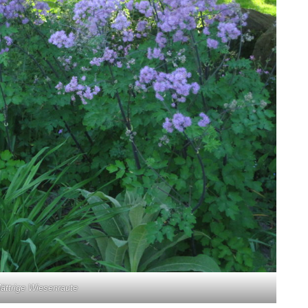
lättrige Wiesenraute