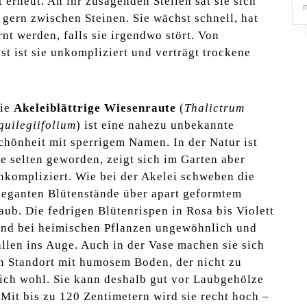
t erneut. An ihr zusagenden Stellen sät sie sich
 gern zwischen Steinen. Sie wächst schnell, hat
nt werden, falls sie irgendwo stört. Von
t ist sie unkompliziert und verträgt trockene
ie
Akeleiblättrige Wiesenraute
(
Thalictrum
quilegiifolium
) ist eine nahezu unbekannte
chönheit mit sperrigem Namen. In der Natur ist
ie selten geworden, zeigt sich im Garten aber
nkompliziert. Wie bei der Akelei schweben die
leganten Blütenstände über apart geformtem
aub. Die fedrigen Blütenrispen in Rosa bis Violett
ind bei heimischen Pflanzen ungewöhnlich und
allen ins Auge. Auch in der Vase machen sie sich
en Standort mit humosem Boden, der nicht zu
 sich wohl. Sie kann deshalb gut vor Laubgehölze
Mit bis zu 120 Zentimetern wird sie recht hoch –