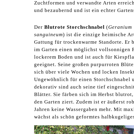
Zuchtformen und verwandte Arten erreiche
und bezaubernd und ist ein echter Garten
Der
Blutrote Storchschnabel
(
Geranium
sanguineum
) ist die einzige heimische Ar
Gattung für trockenwarme Standorte. Er 
im Garten einen möglichst vollsonnigen P
lockerem Boden und ist auch für Kiespf
geeignet. Seine großen purpurroten Blüt
sich über viele Wochen und locken Insek
Ungewöhnlich für einen Storchschnabel 
dekorativ sind auch seine tief eingeschni
Blätter. Sie färben sich im Herbst blutro
den Garten ziert. Zudem ist er äußerst ro
Jahren keine Wassergaben mehr. Mit maxi
wächst als schön geformtes halbkugelige