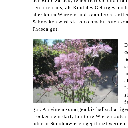
der Blüte zurück, remontiert sie und blüh
reichlich aus, als Kind des Gebirges auch
aber kaum Wurzeln und kann leicht entfer
Schnecken wird sie verschmäht. Auch sons
Phasen gut.
D
a
S
s
u
e
L
s
f
gut. An einem sonnigen bis halbschattig
trocken sein darf, fühlt die Wiesenraute
oder in Staudenwiesen gepflanzt werden. 