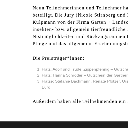
Neun Teilnehmerinnen und Teilnehmer ha
beteiligt. Die Jury (Nicole Stirnberg u
Külpmann von der Firma Garten + Landsc
insekten- bzw. allgemein tierfreundliche
Nistmöglichkeiten und Rückzugsräumen f
Pflege und das allgemeine Erscheinungsb
Die Preisträger*innen:
Platz: Adolf und Trudel Zippenpfennig – Gutsc
Platz: Hanna Schröder – Gutschein der Gärtne
Plätze: Stefanie Bachmann, Renate Pfotzer, Urs
Euro
Außerdem haben alle Teilnehmenden ein 