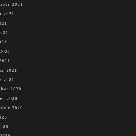
mber 2021
t 2021
021
2021
021
 2021
2021
ar 2021
r 2021
ber 2020
er 2020
mber 2020
020
2020