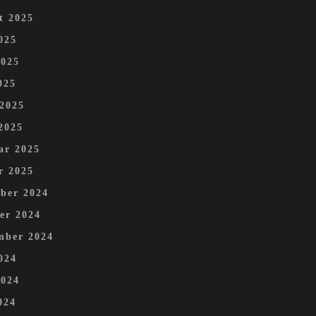
t 2025
025
2025
025
 2025
2025
ar 2025
r 2025
ber 2024
er 2024
mber 2024
024
2024
024