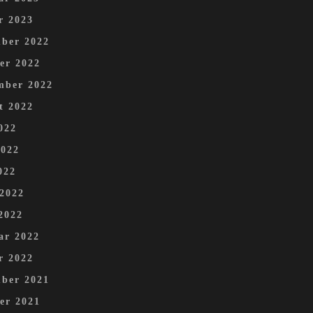
r 2023
ber 2022
er 2022
mber 2022
t 2022
022
2022
022
 2022
2022
ar 2022
r 2022
ber 2021
er 2021