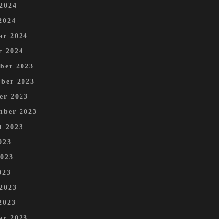
 2024
2024
ar 2024
r 2024
ber 2023
ber 2023
er 2023
mber 2023
t 2023
023
2023
023
 2023
2023
ar 2023