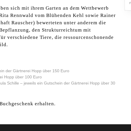
ben sich mit ihrem Garten an dem Wettbewerb
nd Rita Rennwald vom Blühenden Kehl sowie Rainer
haft Rauscher) bewerteten unter anderem die
 Bepflanzung, den Strukturreichtum mit
ür verschiedene Tiere, die ressourcenschonende
ild.
hein der Gärtnerei Hopp über 150 Euro
rei Hopp über 100 Euro
ula Schille – jeweils ein Gutschein der Gärtnerei Hopp über 30
Buchgeschenk erhalten.