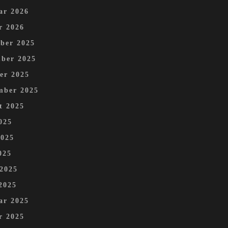
ar 2026
r 2026
ber 2025
ber 2025
er 2025
mber 2025
t 2025
025
2025
025
 2025
2025
ar 2025
r 2025