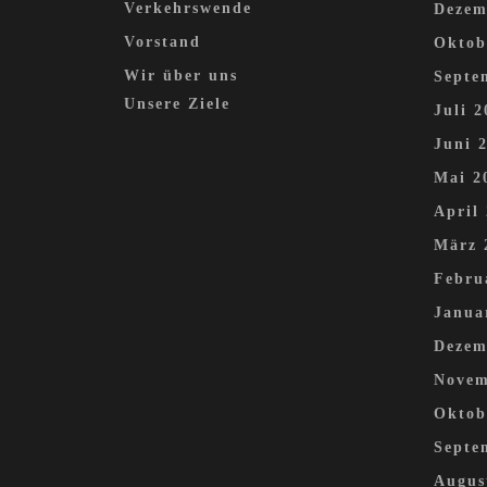
Verkehrswende
Dezem
Vorstand
Oktob
Wir über uns
Septe
Unsere Ziele
Juli 2
Juni 
Mai 2
April
März 
Febru
Janua
Dezem
Novem
Oktob
Septe
Augus