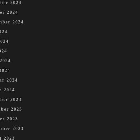
ber 2024
er 2024
mber 2024
024
2024
024
 2024
2024
ar 2024
r 2024
ber 2023
ber 2023
er 2023
mber 2023
t 2023