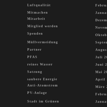
Luftqualität
Febru
Mitmachen
Janua
Mitarbeit
Dezem
Mitglied werden
Novem
Spenden
Oktob
Müllvermeidung
Septe
Partner
Augus
PFAS
Juli 2
reines Wasser
Juni 
Satzung
Mai 2
saubere Energie
April
Anti-Atomstrom
März 
PV-Anlage
Febru
Stadt im Grünen
Janua