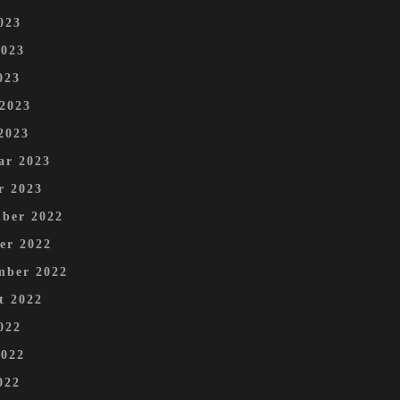
023
2023
023
 2023
2023
ar 2023
r 2023
ber 2022
er 2022
mber 2022
t 2022
022
2022
022