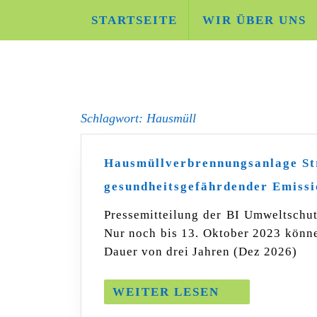
Skip
STARTSEITE
WIR ÜBER UNS
to
content
Schlagwort:
Hausmüll
Hausmüllverbrennungsanlage St
gesundheitsgefährdender Emissi
Pressemitteilung der BI Umweltschut
Nur noch bis 13. Oktober 2023 könne
Dauer von drei Jahren (Dez 2026)
WEITER
WEITER LESEN
LESEN