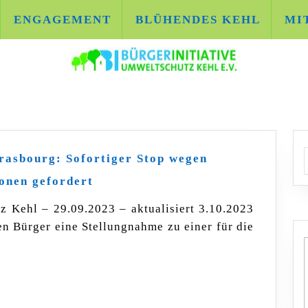
ENGAGEMENT
BLÜHENDES KEHL
MI
A
rasbourg: Sofortiger Stop wegen
Hausmüllverbrennungsanlage
onen gefordert
Strasbourg:
Sofortiger
z Kehl – 29.09.2023 – aktualisiert 3.10.2023
Stop
n Bürger eine Stellungnahme zu einer für die
wegen
gesundheitsgefährdender
Emissionen
gefordert