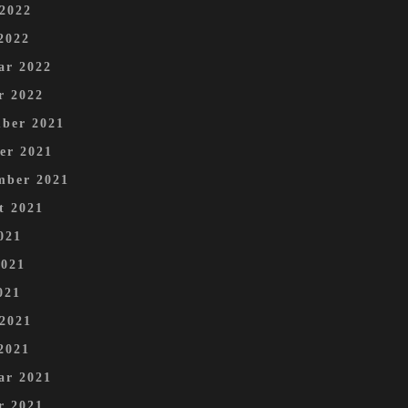
 2022
2022
ar 2022
r 2022
ber 2021
er 2021
mber 2021
t 2021
021
2021
021
 2021
2021
ar 2021
r 2021