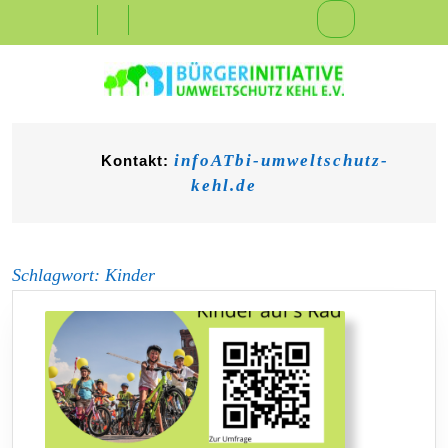
Skip
Open
to
content
Button
infoATbi-umweltschutz-
Kontakt:
kehl.de
Schlagwort:
Kinder