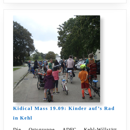
Kidical Mass 19.09: Kinder auf’s Rad
Kidical
in Kehl
Mass
19.09:
Die Ortsgruppe ADFC Kehl-Willstätt