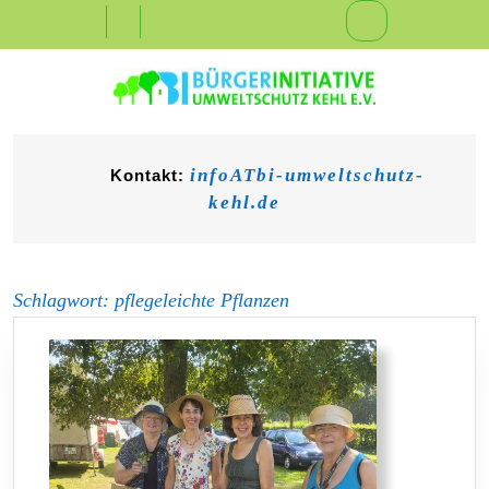
Skip
Open
to
content
Button
infoATbi-umweltschutz-
Kontakt:
kehl.de
Schlagwort:
pflegeleichte Pflanzen