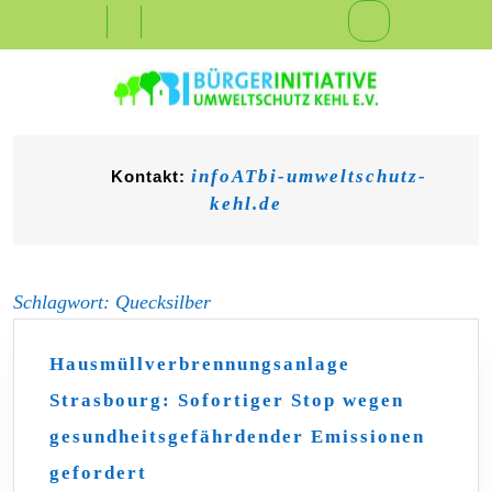
Skip
Open
to
content
Button
infoATbi-umweltschutz-
Kontakt:
kehl.de
Schlagwort:
Quecksilber
Hausmüllverbrennungsanlage
Strasbourg: Sofortiger Stop wegen
gesundheitsgefährdender Emissionen
Hausmüllverbrennungsanlage
gefordert
Strasbourg: