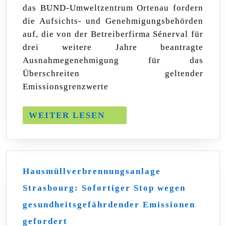
das BUND-Umweltzentrum Ortenau fordern
sofortigen
Stopp
die Aufsichts- und Genehmigungsbehörden
der
auf, die von der Betreiberfirma Sénerval für
Hausmüllverbrennung
drei weitere Jahre beantragte
in
Strasbourg
Ausnahmegenehmigung für das
Überschreiten geltender
Emissionsgrenzwerte
WEITER
WEITER LESEN
LESEN
Hausmüllverbrennungsanlage
Strasbourg: Sofortiger Stop wegen
gesundheitsgefährdender Emissionen
Hausmüllverbrennungsanlage
gefordert
Strasbourg: