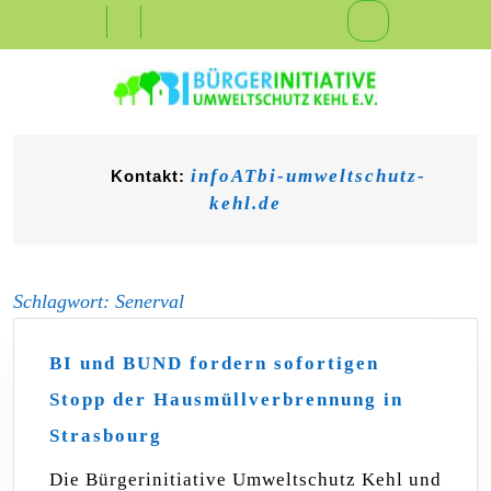
Skip
Open
to
content
Button
infoATbi-umweltschutz-
Kontakt:
kehl.de
Schlagwort:
Senerval
BI und BUND fordern sofortigen
Stopp der Hausmüllverbrennung in
BI
Strasbourg
und
BUND
Die Bürgerinitiative Umweltschutz Kehl und
fordern