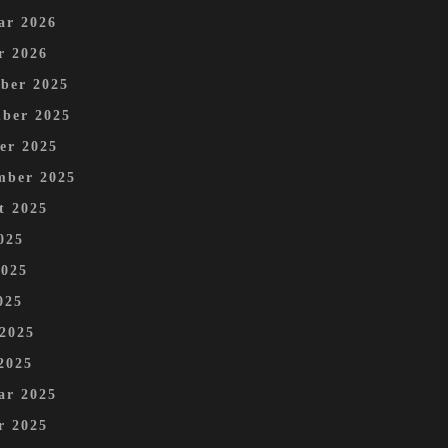
ar 2026
r 2026
ber 2025
ber 2025
er 2025
mber 2025
t 2025
025
2025
025
 2025
2025
ar 2025
r 2025