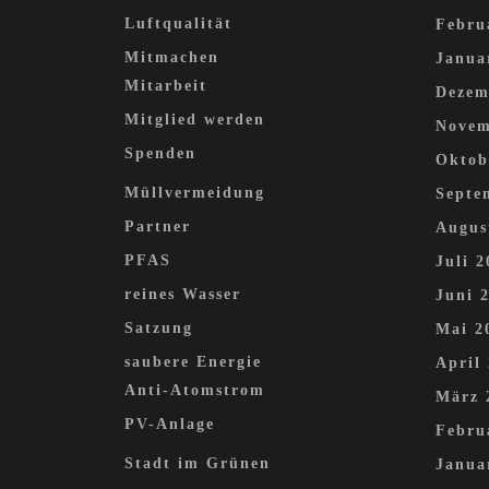
Luftqualität
Febru
Mitmachen
Janua
Mitarbeit
Dezem
Mitglied werden
Novem
Spenden
Oktob
Müllvermeidung
Septe
Partner
Augus
PFAS
Juli 2
reines Wasser
Juni 
Satzung
Mai 2
saubere Energie
April
Anti-Atomstrom
März 
PV-Anlage
Febru
Stadt im Grünen
Janua