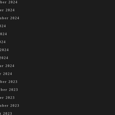
ber 2024
er 2024
mber 2024
024
2024
024
 2024
2024
ar 2024
r 2024
ber 2023
ber 2023
er 2023
mber 2023
t 2023