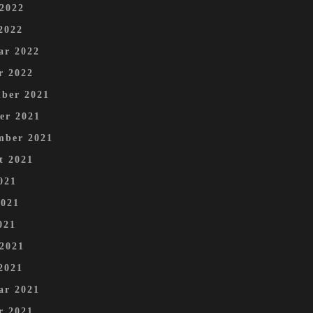
 2022
2022
ar 2022
r 2022
ber 2021
er 2021
mber 2021
t 2021
021
2021
021
 2021
2021
ar 2021
r 2021