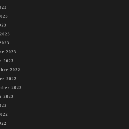
023
2023
023
 2023
2023
ar 2023
r 2023
ber 2022
er 2022
mber 2022
t 2022
022
2022
022