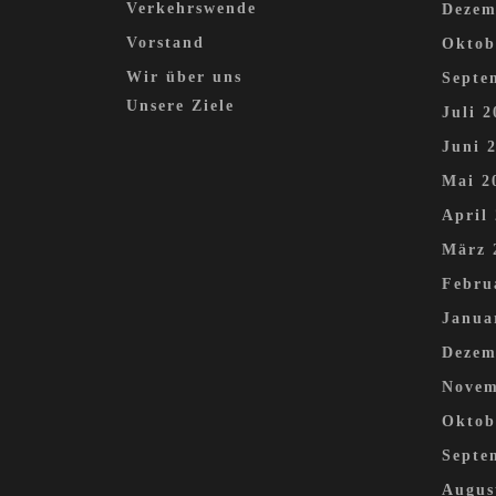
Verkehrswende
Dezem
Vorstand
Oktob
Wir über uns
Septe
Unsere Ziele
Juli 2
Juni 
Mai 2
April
März 
Febru
Janua
Dezem
Novem
Oktob
Septe
Augus