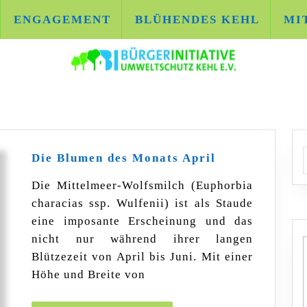
ENGAGEMENT
BLÜHENDES KEHL
MI
Die
A
Die Blumen des Monats April
Blumen
des
Die Mittelmeer-Wolfsmilch (Euphorbia
Monats
characias ssp. Wulfenii) ist als Staude
April
eine imposante Erscheinung und das
nicht nur während ihrer langen
Blützezeit von April bis Juni. Mit einer
Höhe und Breite von