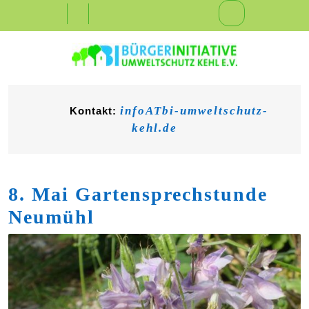
Skip
Open
to
content
Button
infoATbi-umweltschutz-
Kontakt:
kehl.de
8. Mai Gartensprechstunde
Neumühl