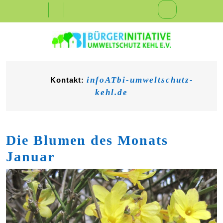
Skip
Open
to
content
Button
infoATbi-umweltschutz-
Kontakt:
kehl.de
Die Blumen des Monats
Januar