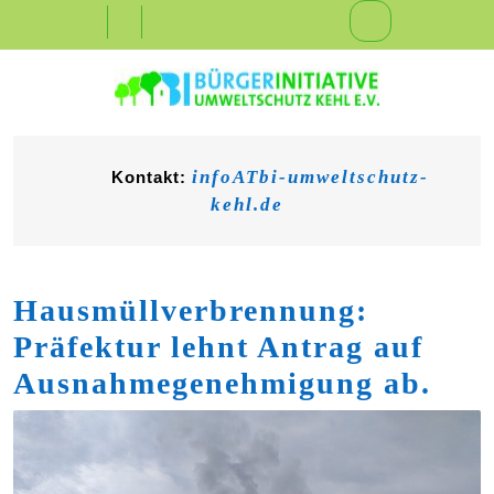
Skip
Open
to
content
Button
infoATbi-umweltschutz-
Kontakt:
kehl.de
Hausmüllverbrennung:
Präfektur lehnt Antrag auf
Ausnahmegenehmigung ab.