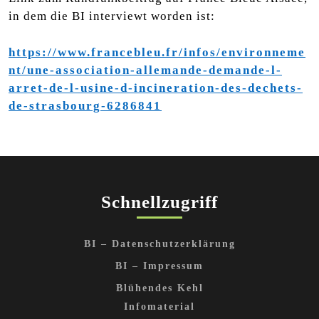
in dem die BI interviewt worden ist:
https://www.francebleu.fr/infos/environneme
nt/une-association-allemande-demande-l-
arret-de-l-usine-d-incineration-des-dechets-
de-strasbourg-6286841
Schnellzugriff
BI – Datenschutzerklärung
BI – Impressum
Blühendes Kehl
Infomaterial