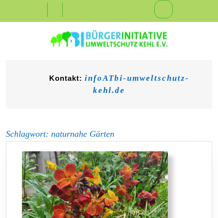
Skip
Open
to
content
Button
infoATbi-umweltschutz-
Kontakt:
kehl.de
Schlagwort:
naturnahe Gärten