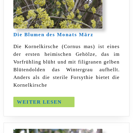
Die
Die Blumen des Monats März
Blumen
des
Die Kornelkirsche (Cornus mas) ist eines
Monats
der ersten heimischen Gehölze, das im
März
Vorfrühling blüht und mit filigranen gelben
Blütendolden das Wintergrau aufhellt.
Anders als die sterile Forsythie bietet die
Kornelkirsche
WEITER
WEITER LESEN
LESEN