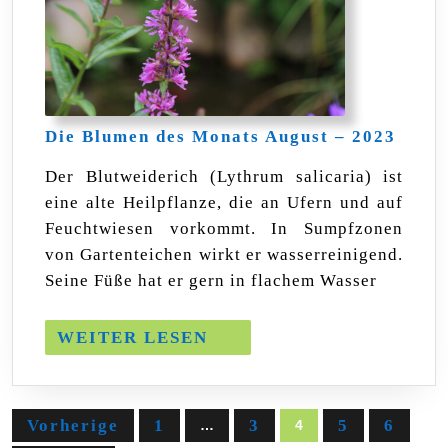
Die
Die Blumen des Monats August – 2023
Blum
des
Der Blutweiderich (Lythrum salicaria) ist
Mona
eine alte Heilpflanze, die an Ufern und auf
Augu
–
Feuchtwiesen vorkommt. In Sumpfzonen
2023
von Gartenteichen wirkt er wasserreinigend.
Seine Füße hat er gern in flachem Wasser
WEITER
WEITER LESEN
LESEN
Seitennummerierung
Vorherige
1
3
5
6
…
4