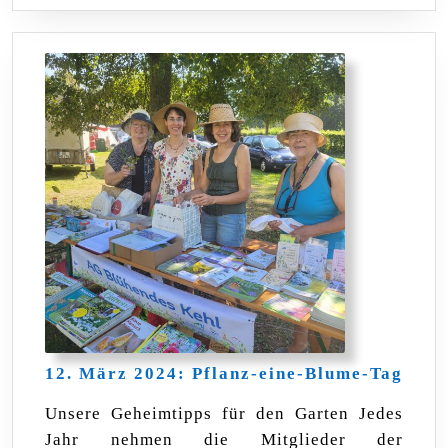
12.
12. März 2024: Pflanz-eine-Blume-Tag
Mär
2024
Unsere Geheimtipps für den Garten Jedes
Pfla
Jahr nehmen die Mitglieder der
eine-