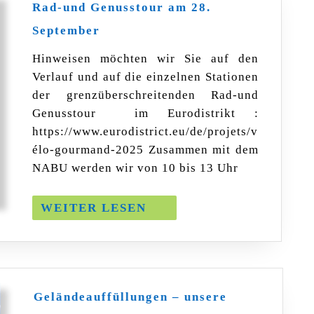
Rad-und Genusstour am 28.
Rad-
September
und
Genusstour
Hinweisen möchten wir Sie auf den
am
Verlauf und auf die einzelnen Stationen
28.
September
der grenzüberschreitenden Rad-und
Genusstour im Eurodistrikt :
https://www.eurodistrict.eu/de/projets/v
élo-gourmand-2025 Zusammen mit dem
NABU werden wir von 10 bis 13 Uhr
WEITER
WEITER LESEN
LESEN
Geländeauffüllungen – unsere
Geländeauffüllungen