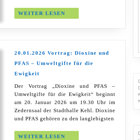
WEITER
WEITER LESEN
LESEN
20.01.2026 Vortrag: Dioxine und
PFAS – Umweltgifte für die
20.01.2026
Ewigkeit
Vortrag:
Dioxine
Der Vortrag „Dioxine und PFAS –
und
Umweltgifte für die Ewigkeit“ beginnt
PFAS
–
am 20. Januar 2026 um 19.30 Uhr im
Umweltgifte
Zedernsaal der Stadthalle Kehl. Dioxine
für
und PFAS gehören zu den langlebigsten
die
Ewigkeit
WEITER
WEITER LESEN