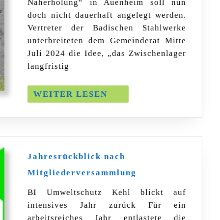
Naherholung“ in Auenheim soll nun
–
eine
doch nicht dauerhaft angelegt werden.
unendliche
Vertreter der Badischen Stahlwerke
Geschichte?
unterbreiteten dem Gemeinderat Mitte
Juli 2024 die Idee, „das Zwischenlager
langfristig
WEITER
WEITER LESEN
LESEN
Jahresrückblick nach
Jahresrückblick
Mitgliederversammlung
nach
Mitgliederversamm
BI Umweltschutz Kehl blickt auf
intensives Jahr zurück Für ein
arbeitsreiches Jahr entlastete die