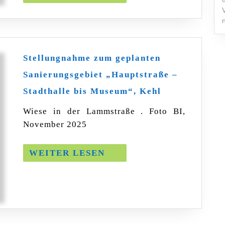
LESEN
Stellungnahme zum geplanten
Sanierungsgebiet „Hauptstraße –
Stellungnahm
Stadthalle bis Museum“, Kehl
zum
geplanten
Wiese in der Lammstraße . Foto BI,
Sanierungsge
November 2025
„Hauptstraße
–
Stadthalle
WEITER
WEITER LESEN
bis
LESEN
Museum“,
Kehl