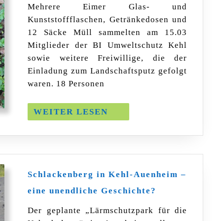
Hecken
Mehrere Eimer Glas- und
und
Kunststoffflaschen, Getränkedosen und
am
Straßenrand
12 Säcke Müll sammelten am 15.03
gesammelt
Mitglieder der BI Umweltschutz Kehl
sowie weitere Freiwillige, die der
Einladung zum Landschaftsputz gefolgt
waren. 18 Personen
WEITER
WEITER LESEN
LESEN
Schlackenberg in Kehl-Auenheim –
Schlackenberg
eine unendliche Geschichte?
in
Kehl-
Der geplante „Lärmschutzpark für die
Auenheim