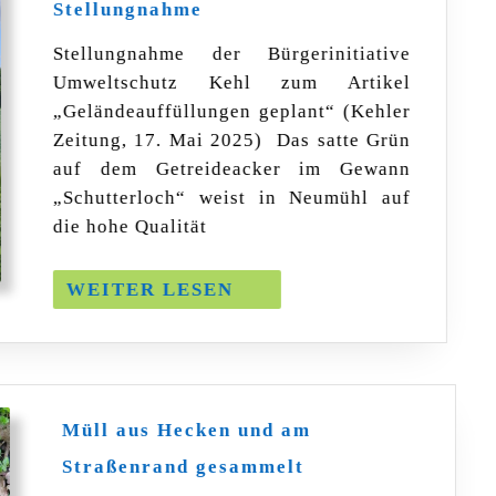
Stellungnahme
–
unsere
Stellungnahme der Bürgerinitiative
Stellungnahme
Umweltschutz Kehl zum Artikel
„Geländeauffüllungen geplant“ (Kehler
Zeitung, 17. Mai 2025) Das satte Grün
auf dem Getreideacker im Gewann
„Schutterloch“ weist in Neumühl auf
die hohe Qualität
WEITER
WEITER LESEN
LESEN
Müll aus Hecken und am
Müll
Straßenrand gesammelt
aus