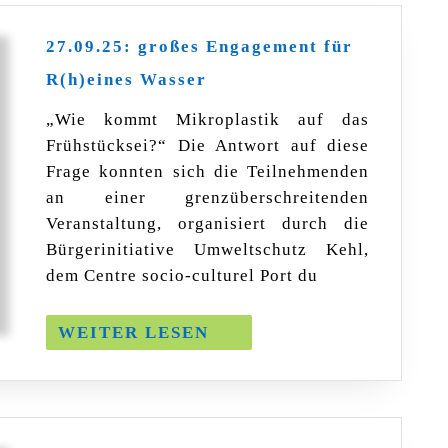
27.09.25: großes Engagement für
27.09.25:
R(h)eines Wasser
großes
Engagement
„Wie kommt Mikroplastik auf das
für
Frühstücksei?“ Die Antwort auf diese
R(h)eines
Wasser
Frage konnten sich die Teilnehmenden
an einer grenzüberschreitenden
Veranstaltung, organisiert durch die
Bürgerinitiative Umweltschutz Kehl,
dem Centre socio-culturel Port du
WEITER
WEITER LESEN
LESEN