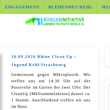
ENGAGEMENT
BLÜHENDES KEHL
MI
A
26.09.2026 Rhine Clean Up –
26.09.2026
Jugend Kehl/Strasbourg
Rhine
Clean
Gemeinsam gegen Mikroplastik. Wir
Up
treffen uns um 14:30 Uhr auf der
–
Jugend
Passerelle im Garten der zwei Ufer. Der
Kehl/Strasbourg
CleanUp (Müllsammelaktion) dauert ca.
1 Stunde. Anschließend treffen wir uns
im Haus