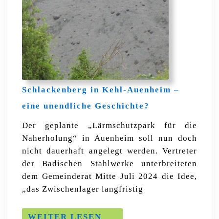
Schlackenberg in Kehl-Auenheim –
Schlackenberg
eine unendliche Geschichte?
in
Kehl-
Der geplante „Lärmschutzpark für die
Auenheim
Naherholung“ in Auenheim soll nun doch
–
eine
nicht dauerhaft angelegt werden. Vertreter
unendliche
der Badischen Stahlwerke unterbreiteten
Geschichte?
dem Gemeinderat Mitte Juli 2024 die Idee,
„das Zwischenlager langfristig
WEITER
WEITER LESEN