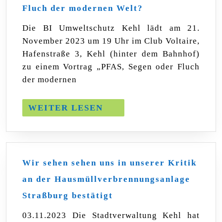
21.11.23
Fluch der modernen Welt?
Vortrag
PFAS,
Die BI Umweltschutz Kehl lädt am 21.
Segen
November 2023 um 19 Uhr im Club Voltaire,
oder
Fluch
Hafenstraße 3, Kehl (hinter dem Bahnhof)
der
zu einem Vortrag „PFAS, Segen oder Fluch
modernen
der modernen
Welt?
WEITER
WEITER LESEN
LESEN
Wir sehen sehen uns in unserer Kritik
an der Hausmüllverbrennungsanlage
Wir
Straßburg bestätigt
sehen
sehen
03.11.2023 Die Stadtverwaltung Kehl hat
uns