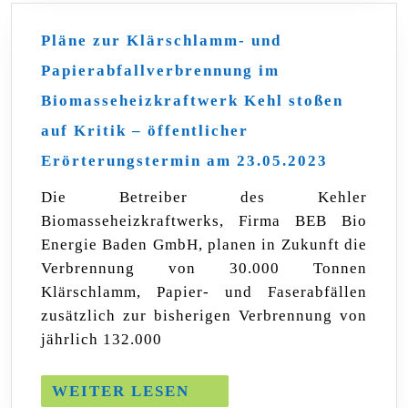
Pläne zur Klärschlamm- und
Papierabfallverbrennung im
Biomasseheizkraftwerk Kehl stoßen
auf Kritik – öffentlicher
Pläne
Erörterungstermin am 23.05.2023
zur
Klärschl
Die Betreiber des Kehler
und
Biomasseheizkraftwerks, Firma BEB Bio
Papierab
im
Energie Baden GmbH, planen in Zukunft die
Biomasse
Verbrennung von 30.000 Tonnen
Kehl
Klärschlamm, Papier- und Faserabfällen
stoßen
auf
zusätzlich zur bisherigen Verbrennung von
Kritik
jährlich 132.000
–
öffentlic
Erörteru
WEITER
WEITER LESEN
am