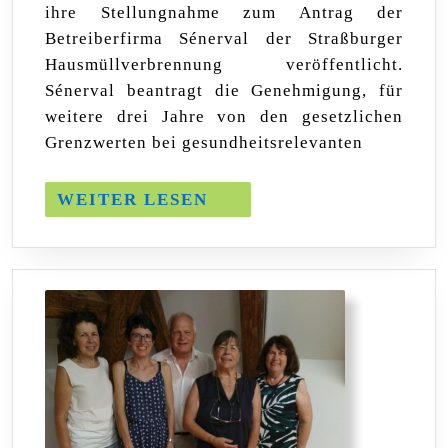
ihre Stellungnahme zum Antrag der
in
unserer
Betreiberfirma Sénerval der Straßburger
Kritik
Hausmüllverbrennung veröffentlicht.
an
Sénerval beantragt die Genehmigung, für
der
Hausmüllverbrennungs
weitere drei Jahre von den gesetzlichen
Straßburg
Grenzwerten bei gesundheitsrelevanten
bestätigt
WEITER
WEITER LESEN
LESEN