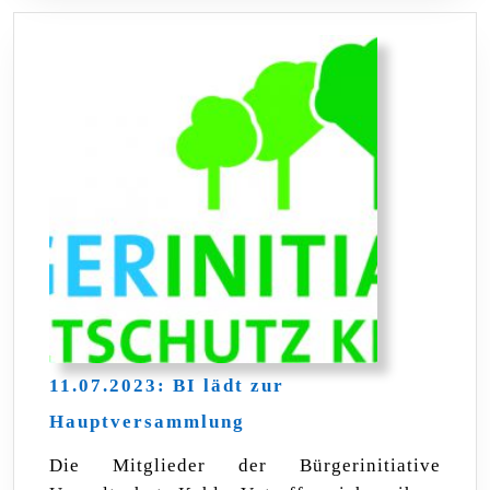
11.07.2023: BI lädt zur
11.07.2023:
Hauptversammlung
BI
lädt
Die Mitglieder der Bürgerinitiative
zur