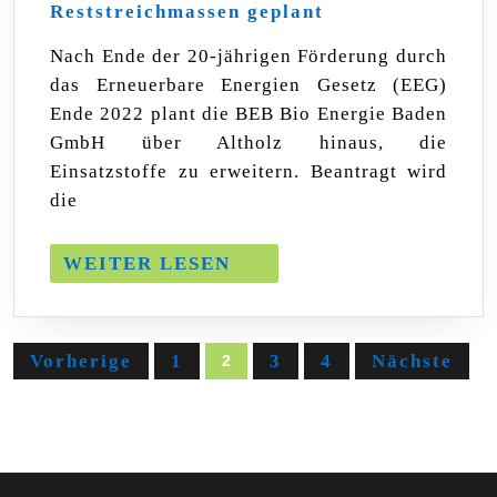
Reststreichmassen geplant
von
Klärschlamm,
Nach Ende der 20-jährigen Förderung durch
Papier-
das Erneuerbare Energien Gesetz (EEG)
und
Faserabfällen
Ende 2022 plant die BEB Bio Energie Baden
sowie
GmbH über Altholz hinaus, die
Reststreichmass
Einsatzstoffe zu erweitern. Beantragt wird
geplant
die
WEITER
WEITER LESEN
LESEN
Seitennummerierung
Vorherige
1
3
4
Nächste
2
der
Beiträge