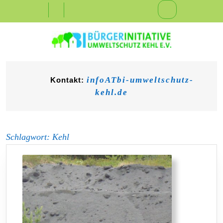
Skip
Open
to
content
Button
infoATbi-umweltschutz-
Kontakt:
kehl.de
Schlagwort:
Kehl